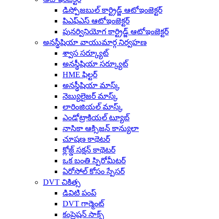
డిస్పోజబుల్ కార్ట్రిడ్జ్ ఆటోఇంజెక్టర్
పిఎఫ్ఎస్ ఆటోఇంజెక్టర్
పునర్వినియోగ కార్ట్రిడ్జ్ ఆటోఇంజెక్టర్
అనస్థీషియా వాయుమార్గ నిర్వహణ
శ్వాస సర్క్యూట్
అనస్థీషియా సర్క్యూట్
HME ఫిల్టర్
అనస్థీషియా మాస్క్
నెబ్యులైజర్ మాస్క్
లారింజియల్ మాస్క్
ఎండోట్రాకియల్ ట్యూబ్
నాసికా ఆక్సిజన్ కాన్యులా
చూషణ కాథెటర్
క్లోజ్డ్ సక్షన్ కాథెటర్
ఒక బంతి స్పిరోమీటర్
ఏరోసోల్ కోసం స్పేసర్
DVT చికిత్స
డివిటి పంప్
DVT గార్మెంట్
కంప్రెషన్ సాక్స్