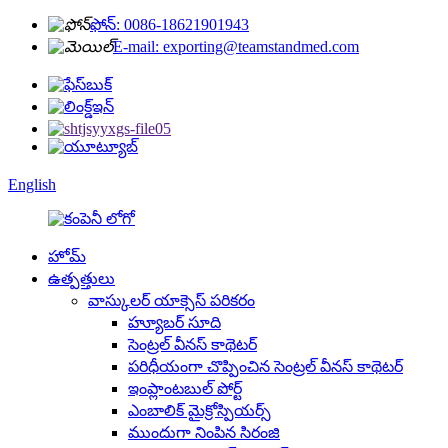
ఫోన్: 0086-18621901943
E-mail: exporting@teamstandmed.com
English
హోమ్
ఉత్పత్తులు
వాస్కులర్ యాక్సెస్ పరికరం
హ్యూబర్ సూది
సెంట్రల్ వీనస్ కాథెటర్
పరిధీయంగా చొప్పించిన సెంట్రల్ వీనస్ కాథెటర్
ఇంప్లాంటబుల్ పోర్ట్
ఎంబాలిక్ మైక్రోస్పియర్స్
ముందుగా నింపిన సిరంజి