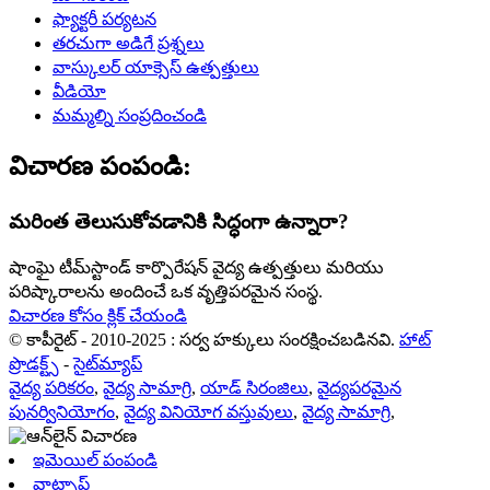
ఫ్యాక్టరీ పర్యటన
తరచుగా అడిగే ప్రశ్నలు
వాస్కులర్ యాక్సెస్ ఉత్పత్తులు
వీడియో
మమ్మల్ని సంప్రదించండి
విచారణ పంపండి:
మరింత తెలుసుకోవడానికి సిద్ధంగా ఉన్నారా?
షాంఘై టీమ్‌స్టాండ్ కార్పొరేషన్ వైద్య ఉత్పత్తులు మరియు
పరిష్కారాలను అందించే ఒక వృత్తిపరమైన సంస్థ.
విచారణ కోసం క్లిక్ చేయండి
© కాపీరైట్ - 2010-2025 : సర్వ హక్కులు సంరక్షించబడినవి.
హాట్
ప్రొడక్ట్స్
-
సైట్‌మ్యాప్
వైద్య పరికరం
,
వైద్య సామాగ్రి
,
యాడ్ సిరంజిలు
,
వైద్యపరమైన
పునర్వినియోగం
,
వైద్య వినియోగ వస్తువులు
,
వైద్య సామాగ్రి
,
ఇమెయిల్ పంపండి
వాట్సాప్