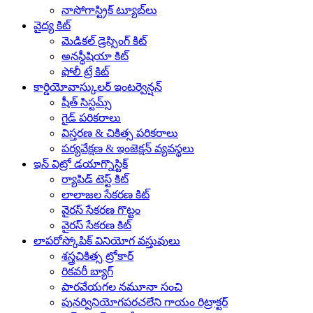
నాసోగాస్ట్రిక్ ట్యూబ్‌లు
వైద్య కిట్
మెడికల్ డ్రెస్సింగ్ కిట్
అనస్థీషియా కిట్
ఫోలీ ట్రే కిట్
కార్డియోవాస్కులర్ ఇంటర్వెన్షన్
షీత్ సిస్టమ్స్
గైడ్ పరికరాలు
విస్తరణ & చికిత్స పరికరాలు
పర్యవేక్షణ & ఇంజెక్షన్ వ్యవస్థలు
ఇన్ విట్రో డయాగ్నొస్టిక్
ర్యాపిడ్ టెస్ట్ కిట్
లాలాజల సేకరణ కిట్
వైరస్ సేకరణ గొట్టం
వైరస్ సేకరణ కిట్
లాపరోస్కోపిక్ వినియోగ వస్తువులు
శస్త్రచికిత్స ట్రోకార్
రికవరీ బ్యాగ్
పారవేయగల నమూనా సంచి
పునర్వినియోగపరచలేని గాయం రిట్రాక్టర్