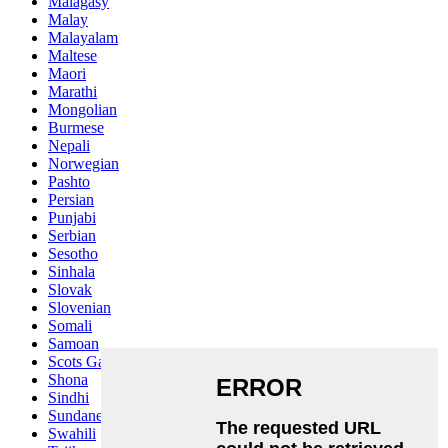
Malagasy
Malay
Malayalam
Maltese
Maori
Marathi
Mongolian
Burmese
Nepali
Norwegian
Pashto
Persian
Punjabi
Serbian
Sesotho
Sinhala
Slovak
Slovenian
Somali
Samoan
Scots Gaelic
Shona
Sindhi
Sundanese
Swahili