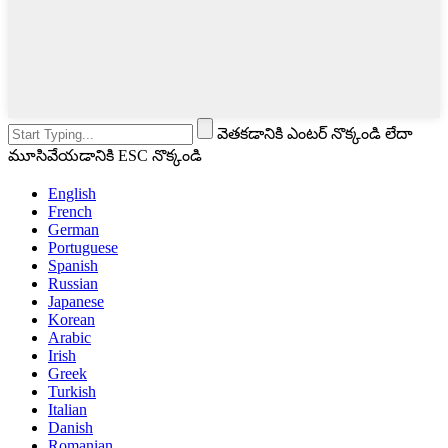
వెతకడానికి ఎంటర్ నొక్కండి లేదా
మూసివేయడానికి ESC నొక్కండి
English
French
German
Portuguese
Spanish
Russian
Japanese
Korean
Arabic
Irish
Greek
Turkish
Italian
Danish
Romanian