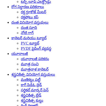
టర్ప్ లూప్ ఎలక్ట్రోడ్లు
రోగ నిర్ధారణ పరికరాలు
రక్త గ్లూకోజ్ మీటర్
రక్తపోటు కఫ్
దంత వినియోగ వస్తువులు
దంత సూది
నోటి గాగ్
కాథెటర్ మరియు ట్యూబ్
PVC ట్యూబ్
PVDF పైపింగ్ వ్యవస్థ
యూరాలజీ
యూరాలజీ పరికరం
మూత్ర సంచి
మూత్రనాళ కాథెటర్
శస్త్రచికిత్స వినియోగ వస్తువులు
మణికట్టు పట్టీ
కాగ్ పిడిఓ థ్రెడ్
సర్జికల్ మార్కర్ పెన్
శస్త్రచికిత్స బ్లేడ్
శస్త్రచికిత్స కుట్టు
రింగ్ రిట్రాక్టర్