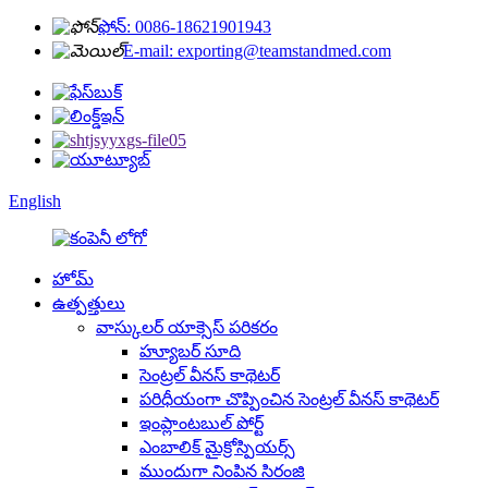
ఫోన్: 0086-18621901943
E-mail: exporting@teamstandmed.com
English
హోమ్
ఉత్పత్తులు
వాస్కులర్ యాక్సెస్ పరికరం
హ్యూబర్ సూది
సెంట్రల్ వీనస్ కాథెటర్
పరిధీయంగా చొప్పించిన సెంట్రల్ వీనస్ కాథెటర్
ఇంప్లాంటబుల్ పోర్ట్
ఎంబాలిక్ మైక్రోస్పియర్స్
ముందుగా నింపిన సిరంజి