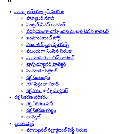
వాస్కులర్ యాక్సెస్ పరికరం
హ్యూబర్ సూది
సెంట్రల్ వీనస్ కాథెటర్
పరిధీయంగా చొప్పించిన సెంట్రల్ వీనస్ కాథెటర్
ఇంప్లాంటబుల్ పోర్ట్
ఎంబాలిక్ మైక్రోస్పియర్స్
ముందుగా నింపిన సిరంజి
హెమోడయాలసిస్ కాథెటర్
ట్రాన్స్‌డ్యూసర్ ప్రొటెక్టర్
హెమోడయలైజర్
రక్త సంబంధం
AV ఫిస్టులా సూది
రక్తపోటు ట్రాన్స్‌డ్యూసర్
రక్త సేకరణ పరికరం
రక్త సేకరణ సెట్
రక్త సేకరణ గొట్టం
లాన్సెట్
హైపోడెర్మిక్
మాన్యువల్ రిట్రాక్టబుల్ సేఫ్టీ సిరంజి