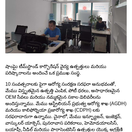
షాంఘై టీమ్‌స్టాండ్ కార్పొరేషన్ వైద్య ఉత్పత్తులు మరియు
పరిష్కారాలను అందించే ఒక ప్రముఖ సంస్థ.
10 సంవత్సరాలకు పైగా ఆరోగ్య సంరక్షణ సరఫరా అనుభవంతో,
మేము విస్తృతమైన ఉత్పత్తి ఎంపిక, పోటీ ధరలు, అసాధారణమైన
OEM సేవలు మరియు నమ్మకమైన సకాల డెలివరీలను
అందిస్తున్నాము. మేము ఆస్ట్రేలియన్ ప్రభుత్వ ఆరోగ్య శాఖ (AGDH)
మరియు కాలిఫోర్నియా ప్రజారోగ్య శాఖ (CDPH) లకు
సరఫరాదారుగా ఉన్నాము. చైనాలో, మేము ఇన్ఫ్యూజన్, ఇంజెక్షన్,
వాస్కులర్ యాక్సెస్, పునరావాస పరికరాలు, హెమోడయాలసిస్,
బయాప్సీ నీడిల్ మరియు పారాసెంటెసిస్ ఉత్పత్తుల యొక్క అగ్రశ్రేణి