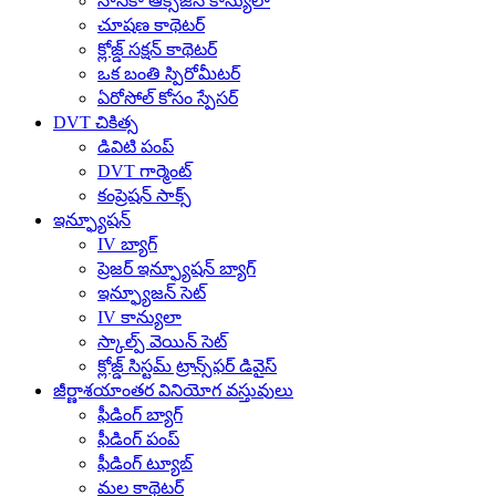
నాసికా ఆక్సిజన్ కాన్యులా
చూషణ కాథెటర్
క్లోజ్డ్ సక్షన్ కాథెటర్
ఒక బంతి స్పిరోమీటర్
ఏరోసోల్ కోసం స్పేసర్
DVT చికిత్స
డివిటి పంప్
DVT గార్మెంట్
కంప్రెషన్ సాక్స్
ఇన్ఫ్యూషన్
IV బ్యాగ్
ప్రెజర్ ఇన్ఫ్యూషన్ బ్యాగ్
ఇన్ఫ్యూజన్ సెట్
IV కాన్యులా
స్కాల్ప్ వెయిన్ సెట్
క్లోజ్డ్ సిస్టమ్ ట్రాన్స్‌ఫర్ డివైస్
జీర్ణాశయాంతర వినియోగ వస్తువులు
ఫీడింగ్ బ్యాగ్
ఫీడింగ్ పంప్
ఫీడింగ్ ట్యూబ్
మల కాథెటర్