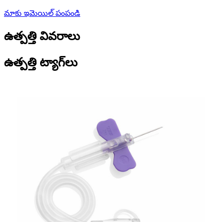
మాకు ఇమెయిల్ పంపండి
ఉత్పత్తి వివరాలు
ఉత్పత్తి ట్యాగ్‌లు