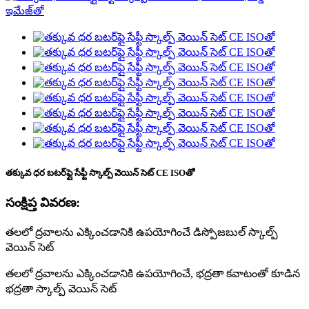
తక్కువ ధర బటర్‌ఫ్లై సేఫ్టీ స్కాల్ప్ వెయిన్ సెట్ CE ISOతో
సంక్షిప్త వివరణ:
తలలో ద్రవాలను ఎక్కించడానికి ఉపయోగించే డిస్పోజబుల్ స్కాల్ప్
వెయిన్ సెట్
తలలో ద్రవాలను ఎక్కించడానికి ఉపయోగించే, భద్రతా కవాటంతో కూడిన
భద్రతా స్కాల్ప్ వెయిన్ సెట్