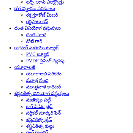
టర్ప్ లూప్ ఎలక్ట్రోడ్లు
రోగ నిర్ధారణ పరికరాలు
రక్త గ్లూకోజ్ మీటర్
రక్తపోటు కఫ్
దంత వినియోగ వస్తువులు
దంత సూది
నోటి గాగ్
కాథెటర్ మరియు ట్యూబ్
PVC ట్యూబ్
PVDF పైపింగ్ వ్యవస్థ
యూరాలజీ
యూరాలజీ పరికరం
మూత్ర సంచి
మూత్రనాళ కాథెటర్
శస్త్రచికిత్స వినియోగ వస్తువులు
మణికట్టు పట్టీ
కాగ్ పిడిఓ థ్రెడ్
సర్జికల్ మార్కర్ పెన్
శస్త్రచికిత్స బ్లేడ్
శస్త్రచికిత్స కుట్టు
రింగ్ రిట్రాక్టర్