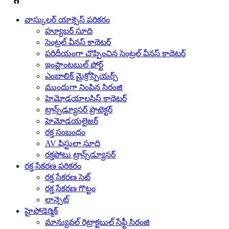
వాస్కులర్ యాక్సెస్ పరికరం
హ్యూబర్ సూది
సెంట్రల్ వీనస్ కాథెటర్
పరిధీయంగా చొప్పించిన సెంట్రల్ వీనస్ కాథెటర్
ఇంప్లాంటబుల్ పోర్ట్
ఎంబాలిక్ మైక్రోస్పియర్స్
ముందుగా నింపిన సిరంజి
హెమోడయాలసిస్ కాథెటర్
ట్రాన్స్‌డ్యూసర్ ప్రొటెక్టర్
హెమోడయలైజర్
రక్త సంబంధం
AV ఫిస్టులా సూది
రక్తపోటు ట్రాన్స్‌డ్యూసర్
రక్త సేకరణ పరికరం
రక్త సేకరణ సెట్
రక్త సేకరణ గొట్టం
లాన్సెట్
హైపోడెర్మిక్
మాన్యువల్ రిట్రాక్టబుల్ సేఫ్టీ సిరంజి