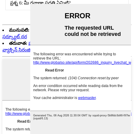
ప్రశ్న 6: మీ రవాణా పద్ధతి ఏమిటి?
మునుపటి:
వైద్యపరమైన డిస్పోజబుల్ సిలికాన్ బ్రీతింగ్ అనస్థీషియా
సర్క్యూట్ ధర
తరువాత:
హోల్‌సేల్ మెడికల్ 0.3ml 0.5ml యాడ్ ఆటో డిసేబుల్
వ్యాక్సిన్ సిరంజి