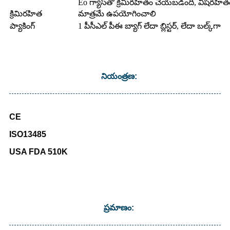
Eo గ్యాస్‌తో క్రిమిరహితం చేయబడింది, విషరహిత
క్రిమిరహిత
మాత్రమే ఉపయోగించాలి
ప్యాకింగ్
1 పీసీఎల్ పీఈ బ్యాగ్ లేదా బ్లిస్టర్, లేదా బల్క్‌గా
నియంత్రణ:
CE
ISO13485
USA FDA 510K
ప్రమాణం: