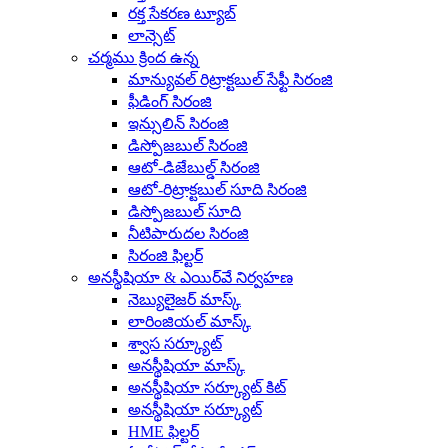
రక్త సేకరణ ట్యూబ్
లాన్సెట్
చర్మము క్రింద ఉన్న
మాన్యువల్ రిట్రాక్టబుల్ సేఫ్టీ సిరంజి
ఫీడింగ్ సిరంజి
ఇన్సులిన్ సిరంజి
డిస్పోజబుల్ సిరంజి
ఆటో-డిజేబుల్డ్ సిరంజి
ఆటో-రిట్రాక్టబుల్ సూది సిరంజి
డిస్పోజబుల్ సూది
నీటిపారుదల సిరంజి
సిరంజి ఫిల్టర్
అనస్థీషియా & ఎయిర్‌వే నిర్వహణ
నెబ్యులైజర్ మాస్క్
లారింజియల్ మాస్క్
శ్వాస సర్క్యూట్
అనస్థీషియా మాస్క్
అనస్థీషియా సర్క్యూట్ కిట్
అనస్థీషియా సర్క్యూట్
HME ఫిల్టర్