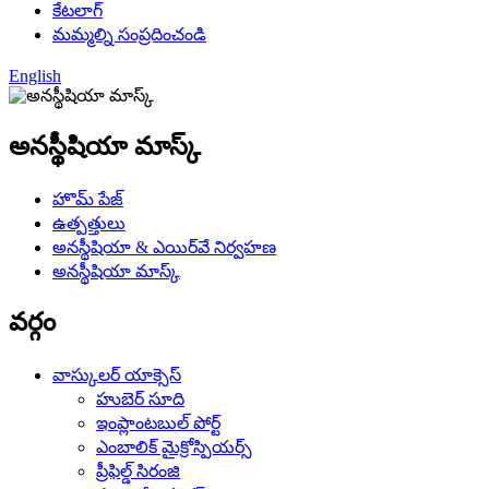
కేటలాగ్
మమ్మల్ని సంప్రదించండి
English
అనస్థీషియా మాస్క్
హొమ్ పేజ్
ఉత్పత్తులు
అనస్థీషియా & ఎయిర్‌వే నిర్వహణ
అనస్థీషియా మాస్క్
వర్గం
వాస్కులర్ యాక్సెస్
హుబెర్ సూది
ఇంప్లాంటబుల్ పోర్ట్
ఎంబాలిక్ మైక్రోస్పియర్స్
ప్రీఫిల్డ్ సిరంజి