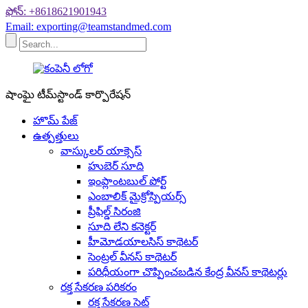
ఫోన్: +8618621901943
Email: exporting@teamstandmed.com
షాంఘై టీమ్‌స్టాండ్ కార్పొరేషన్
హొమ్ పేజ్
ఉత్పత్తులు
వాస్కులర్ యాక్సెస్
హుబెర్ సూది
ఇంప్లాంటబుల్ పోర్ట్
ఎంబాలిక్ మైక్రోస్పియర్స్
ప్రీఫిల్డ్ సిరంజి
సూది లేని కనెక్టర్
హీమోడయాలసిస్ కాథెటర్
సెంట్రల్ వీనస్ కాథెటర్
పరిధీయంగా చొప్పించబడిన కేంద్ర వీనస్ కాథెటర్లు
రక్త సేకరణ పరికరం
రక్త సేకరణ సెట్