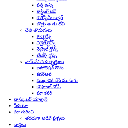
పత్తి ఉన్ని
కాస్టింగ్ టేప్
కొలోస్టమీ బ్యాగ్
బొడ్డు తాడు టేప్
చేతి తొడుగులు
PE గ్లోవ్స్
వినైల్ గ్లోవ్స్
నైట్రైల్ గ్లోవ్స్
లేటెక్స్ గ్లోవ్స్
నాన్-నేసిన ఉత్పత్తులు
ఐసోలేషన్ గౌను
కవర్ఆల్
ముఖానికి వేసే ముసుగు
బౌఫాంట్ టోపీ
షూ కవర్
వాస్కులర్ యాక్సెస్
వీడియో
మా గురించి
తరచుగా అడిగే ప్రశ్నలు
వార్తలు