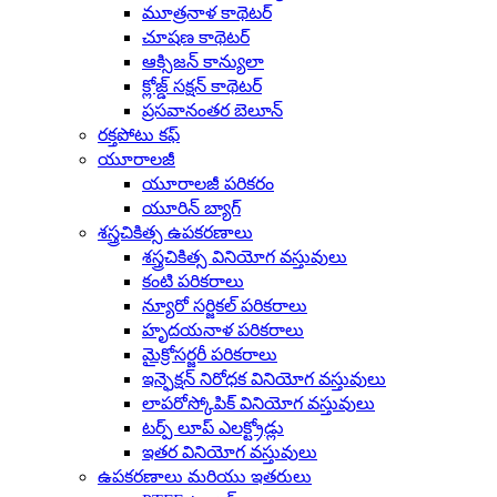
మూత్రనాళ కాథెటర్
చూషణ కాథెటర్
ఆక్సిజన్ కాన్యులా
క్లోజ్డ్ సక్షన్ కాథెటర్
ప్రసవానంతర బెలూన్
రక్తపోటు కఫ్
యూరాలజీ
యూరాలజీ పరికరం
యూరిన్ బ్యాగ్
శస్త్రచికిత్స ఉపకరణాలు
శస్త్రచికిత్స వినియోగ వస్తువులు
కంటి పరికరాలు
న్యూరో సర్జికల్ పరికరాలు
హృదయనాళ పరికరాలు
మైక్రోసర్జరీ పరికరాలు
ఇన్ఫెక్షన్ నిరోధక వినియోగ వస్తువులు
లాపరోస్కోపిక్ వినియోగ వస్తువులు
టర్ప్ లూప్ ఎలక్ట్రోడ్లు
ఇతర వినియోగ వస్తువులు
ఉపకరణాలు మరియు ఇతరులు