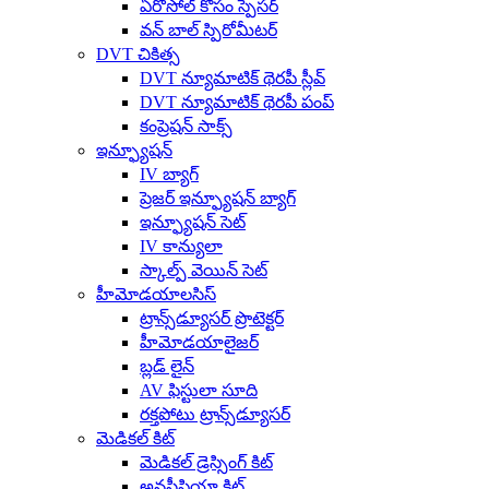
ఏరోసోల్ కోసం స్పేసర్
వన్ బాల్ స్పిరోమీటర్
DVT చికిత్స
DVT న్యూమాటిక్ థెరపీ స్లీవ్
DVT న్యూమాటిక్ థెరపీ పంప్
కంప్రెషన్ సాక్స్
ఇన్ఫ్యూషన్
IV బ్యాగ్
ప్రెజర్ ఇన్ఫ్యూషన్ బ్యాగ్
ఇన్ఫ్యూషన్ సెట్
IV కాన్యులా
స్కాల్ప్ వెయిన్ సెట్
హీమోడయాలసిస్
ట్రాన్స్‌డ్యూసర్ ప్రొటెక్టర్
హీమోడయాలైజర్
బ్లడ్ లైన్
AV ఫిస్టులా సూది
రక్తపోటు ట్రాన్స్‌డ్యూసర్
మెడికల్ కిట్
మెడికల్ డ్రెస్సింగ్ కిట్
అనస్థీషియా కిట్