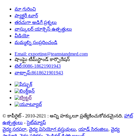
మా గురించి
ఫ్యాక్టరీ టూర్
తరచుగా అడిగే ప్రశ్నలు
వాస్కులర్ యాక్సెస్ ఉత్పత్తులు
వీడియో
మమ్మల్ని సంప్రదించండి
Email: exporting@teamstandmed.com
షాంఘై టీమ్‌స్టాండ్ కార్పొరేషన్
టెల్:0086-18621901943
వాట్సాప్:8618621901943
© కాపీరైట్ - 2010-2021 : అన్ని హక్కులూ ప్రత్యేకించుకోవడమైనది.
హాట్
ఉత్పత్తులు
-
సైట్‌మ్యాప్
వైద్య సరఫరా
,
వైద్య వినియోగ వస్తువులు
,
యాడ్ సిరంజిలు
,
వైద్య
సామాగ్రి
,
వైద్య పరికరం
,
మెడికల్ డిస్పోజబుల్
,