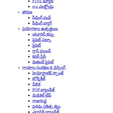
PTFE ట్యూబ్
ecg ఎలక్ట్రోడ్లు
పోషణ
ఫీడింగ్ పంప్
ఫీడింగ్ బ్యాగ్
ప్రయోగశాల ఉత్పత్తులు
యూరిన్ కప్పు
పైపెట్ చిట్కా
పైపెట్
గ్లాస్ స్లయిడ్
కవర్ స్లిప్
డిజిటల్ పైపెట్
గాయాల సంరక్షణ & డ్రెస్సింగ్
హెమోస్టాటిక్ స్పాంజ్
టోర్నీకీట్
చీలిక
POP బ్యాండేజ్
మెడికల్ టేప్
గాజుగుడ్డ
ప్రథమ చికిత్స కట్టు
ఎలాస్టిక్ బ్యాండేజ్