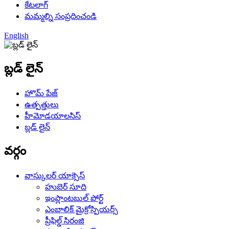
కేటలాగ్
మమ్మల్ని సంప్రదించండి
English
బ్లడ్ లైన్
హొమ్ పేజ్
ఉత్పత్తులు
హీమోడయాలసిస్
బ్లడ్ లైన్
వర్గం
వాస్కులర్ యాక్సెస్
హుబెర్ సూది
ఇంప్లాంటబుల్ పోర్ట్
ఎంబాలిక్ మైక్రోస్పియర్స్
ప్రీఫిల్డ్ సిరంజి