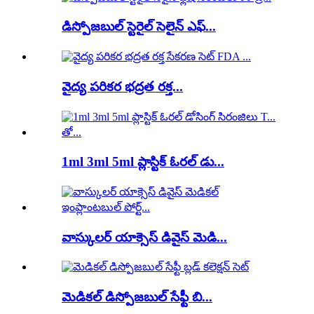
డిస్పోజబుల్ స్టెరైల్ సెలైన్ ఎఫ్...
వైద్య పరికర భద్రత రక్త...
1ml 3ml 5ml ప్లాస్టిక్ ఓరల్ డు...
వాస్కులర్ యాక్సెస్ డివైస్ మెడి...
మెడికల్ డిస్పోజబుల్ సేఫ్టీ బి...