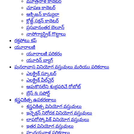
మూత్రనాళ కాథెటర్
చూషణ కాథెటర్
ఆక్సిజన్ కాన్యులా
క్లోజ్డ్ సక్షన్ కాథెటర్
ప్రసవానంతర బెలూన్
నాసోగ్యాస్ట్రిక్ గొట్టాలు
రక్తపోటు కఫ్
యూరాలజీ
యూరాలజీ పరికరం
యూరిన్ బ్యాగ్
పునరావాస వినియోగ వస్తువులు మరియు పరికరాలు
ఎలక్ట్రిక్ స్కూటర్
ఎలక్ట్రిక్ వీల్‌చైర్
ఆపుకొనలేని శుభ్రపరిచే రోబోట్
బ్రేస్ & సపోర్ట్
శస్త్రచికిత్స ఉపకరణాలు
శస్త్రచికిత్స వినియోగ వస్తువులు
ఇన్ఫెక్షన్ నిరోధక వినియోగ వస్తువులు
లాపరోస్కోపిక్ వినియోగ వస్తువులు
ఇతర వినియోగ వస్తువులు
హృదయనాళ పరికరాలు