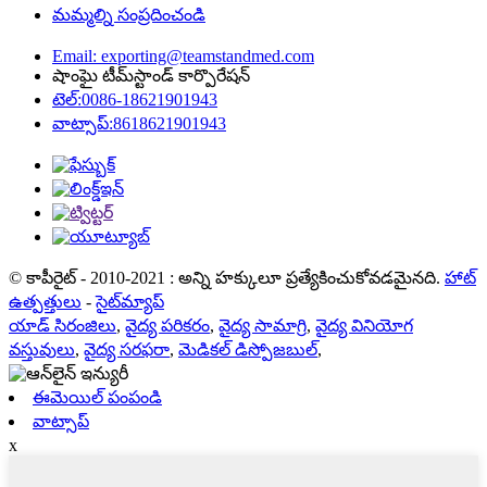
మమ్మల్ని సంప్రదించండి
Email: exporting@teamstandmed.com
షాంఘై టీమ్‌స్టాండ్ కార్పొరేషన్
టెల్:0086-18621901943
వాట్సాప్:8618621901943
© కాపీరైట్ - 2010-2021 : అన్ని హక్కులూ ప్రత్యేకించుకోవడమైనది.
హాట్
ఉత్పత్తులు
-
సైట్‌మ్యాప్
యాడ్ సిరంజిలు
,
వైద్య పరికరం
,
వైద్య సామాగ్రి
,
వైద్య వినియోగ
వస్తువులు
,
వైద్య సరఫరా
,
మెడికల్ డిస్పోజబుల్
,
ఈమెయిల్ పంపండి
వాట్సాప్
x