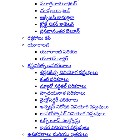
మూత్రనాళ కాథెటర్
చూషణ కాథెటర్
ఆక్సిజన్ కాన్యులా
క్లోజ్డ్ సక్షన్ కాథెటర్
ప్రసవానంతర బెలూన్
రక్తపోటు కఫ్
యూరాలజీ
యూరాలజీ పరికరం
యూరిన్ బ్యాగ్
శస్త్రచికిత్స ఉపకరణాలు
శస్త్రచికిత్స వినియోగ వస్తువులు
కంటి పరికరాలు
న్యూరో సర్జికల్ పరికరాలు
హృదయనాళ పరికరాలు
మైక్రోసర్జరీ పరికరాలు
ఇన్ఫెక్షన్ నిరోధక వినియోగ వస్తువులు
లాపరోస్కోపిక్ వినియోగ వస్తువులు
టర్ప్ లూప్ ఎలక్ట్రోడ్లు
ఇతర వినియోగ వస్తువులు
ఉపకరణాలు మరియు ఇతరులు