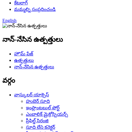
కేటలాగ్
మమ్మల్ని సంప్రదించండి
English
నాన్-నేసిన ఉత్పత్తులు
హొమ్ పేజ్
ఉత్పత్తులు
నాన్-నేసిన ఉత్పత్తులు
వర్గం
వాస్కులర్ యాక్సెస్
హుబెర్ సూది
ఇంప్లాంటబుల్ పోర్ట్
ఎంబాలిక్ మైక్రోస్పియర్స్
ప్రీఫిల్డ్ సిరంజి
సూది లేని కనెక్టర్