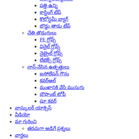
పత్తి ఉన్ని
కాస్టింగ్ టేప్
కొలోస్టమీ బ్యాగ్
బొడ్డు తాడు టేప్
చేతి తొడుగులు
PE గ్లోవ్స్
వినైల్ గ్లోవ్స్
నైట్రైల్ గ్లోవ్స్
లేటెక్స్ గ్లోవ్స్
నాన్-నేసిన ఉత్పత్తులు
ఐసోలేషన్ గౌను
కవర్ఆల్
ముఖానికి వేసే ముసుగు
బౌఫాంట్ టోపీ
షూ కవర్
వాస్కులర్ యాక్సెస్
వీడియో
మా గురించి
తరచుగా అడిగే ప్రశ్నలు
వార్తలు