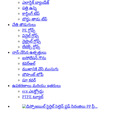
ఎలాస్టిక్ బ్యాండేజ్
పత్తి ఉన్ని
కాస్టింగ్ టేప్
బొడ్డు తాడు టేప్
చేతి తొడుగులు
PE గ్లోవ్స్
వినైల్ గ్లోవ్స్
నైట్రైల్ గ్లోవ్స్
లేటెక్స్ గ్లోవ్స్
నాన్-నేసిన ఉత్పత్తులు
ఐసోలేషన్ గౌను
కవర్ఆల్
ముఖానికి వేసే ముసుగు
బౌఫాంట్ టోపీ
షూ కవర్
ఉపకరణాలు మరియు ఇతరులు
ecg ఎలక్ట్రోడ్లు
PTFE ట్యూబ్